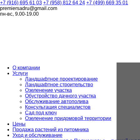
+7 (916) 695 61 03
+7 (958) 812 64 24
+7 (499) 669 35 01
premiersadru@gmail.com
пн-вс, 9.00-19.00
О компании
Услуги
Ландшафтное проектирование
Ландшафтное строительство
Озеленение участка
Обустройство дачного участка
Обслуживание автополива
Консультация специалистов
Сад под ключ
Озеленение придомовой территории
Цены
Продажа растений из питомника
Уход и обслуживание